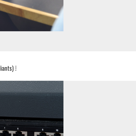
iants) !